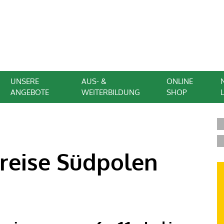
UNSERE
AUS- &
ONLINE
ANGEBOTE
WEITERBILDUNG
SHOP
reise Südpolen