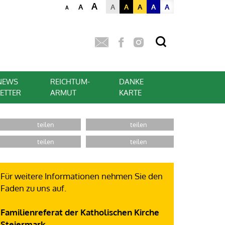
A
A
A
A
A
A
A
A
NEWS
REICHTUM-
DANKE
LETTER
ARMUT
KARTE
Für weitere Informationen nehmen Sie den
Faden zu uns auf.
Familienreferat der Katholischen Kirche
Steiermark