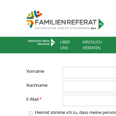
ÜBER
KIRCHLICH
UNS
HEIRATEN
Homepage
Tracking ID
Website
Homepage
Security token
Fax
Vorname
Nachname
E-Mail
*
Hiermit stimme ich zu, dass meine pers