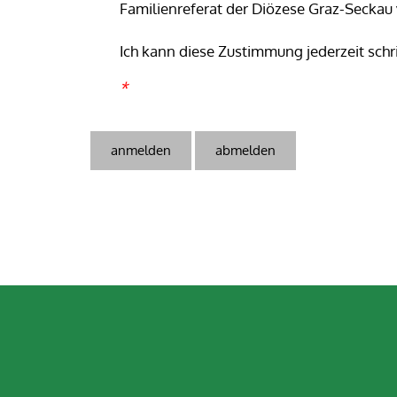
Familienreferat der Diözese Graz-Seckau 
Ich kann diese Zustimmung jederzeit schr
*
Security token
Security token
URL
Security token
Session ID
Fax