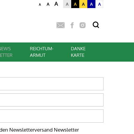
A
A
A
A
A
A
A
A
NEWS
REICHTUM-
DANKE
LETTER
ARMUT
KARTE
 den Newsletterversand Newsletter