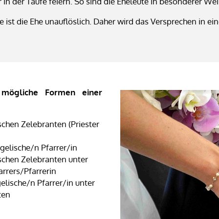
in der Taufe feiern. So sind die Eheleute in besonderer We
e ist die Ehe unauflöslich. Daher wird das Versprechen in e
 mögliche Formen einer
schen Zelebranten (Priester
gelische/n Pfarrer/in
schen Zelebranten unter
rrers/Pfarrerin
lische/n Pfarrer/in unter
ten