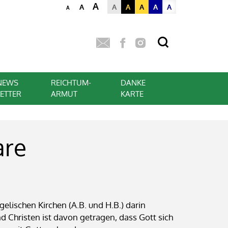
A
A
A
A
A
A
A
A
NEWS
REICHTUM-
DANKE
LETTER
ARMUT
KARTE
are
lischen Kirchen (A.B. und H.B.) darin
 Christen ist davon getragen, dass Gott sich